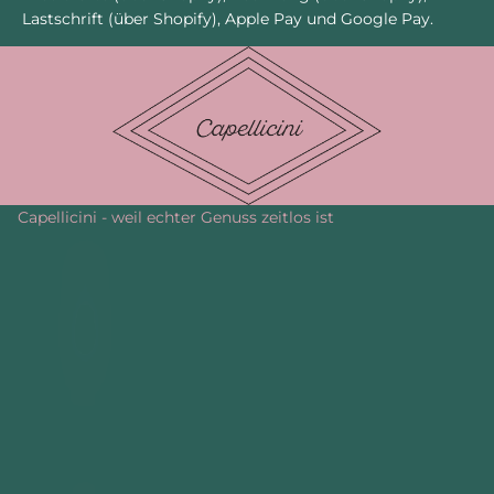
Lastschrift (über Shopify), Apple Pay und Google Pay.
Capellicini - weil echter Genuss zeitlos ist
C
a
p
e
l
l
i